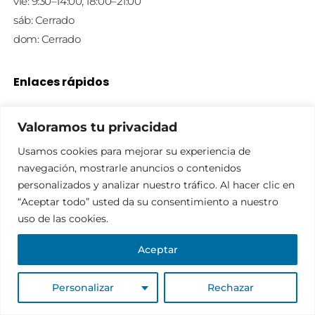
vie: 9:30–14:00, 18:00–21:00
sáb: Cerrado
dom: Cerrado
Enlaces rápidos
Política de privacidad
Valoramos tu privacidad
Política de cookies
Usamos cookies para mejorar su experiencia de
Aviso legal
navegación, mostrarle anuncios o contenidos
Tienda
personalizados y analizar nuestro tráfico. Al hacer clic en
Contacto
“Aceptar todo” usted da su consentimiento a nuestro
uso de las cookies.
Aceptar
© 2026 Centro Alcántara. Tu centro óptico y auditivo de
confianza en San Fernando - Cádiz
Personalizar
Rechazar